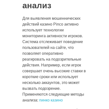
анализ
Для выявления мошеннических
действий казино Pinco активно
использует технологии
мониторинга активности игроков.
Система отслеживает поведение
пользователей на сайте, что
позволяет оперативно
реагировать на подозрительные
действия. Например, если игрок
совершает очень высокие ставки в
короткие сроки или использует
несколько аккаунтов, это может
вызвать подозрение.
Применяются следующие методы
анализа:
пинко казино