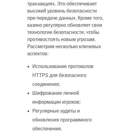
транзакциях. Это обеспечивает
высокий уровень безопасности
при передаче данных. Кроме того,
казино регулярно обновляет свои
технологии безопасности, чтобы
противостоять новым угрозам.
Рассмотрим несколько ключевых
аспектов:
Использование протоколов
HTTPS для безопасного
соединения;
Шифрование личной
информации игроков;
Регулярные аудиты и
обновления программного
обеспечения.