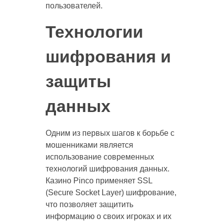
пользователей.
Технологии
шифрования и
защиты
данных
Одним из первых шагов к борьбе с
мошенниками является
использование современных
технологий шифрования данных.
Казино Pinco применяет SSL
(Secure Socket Layer) шифрование,
что позволяет защитить
информацию о своих игроках и их