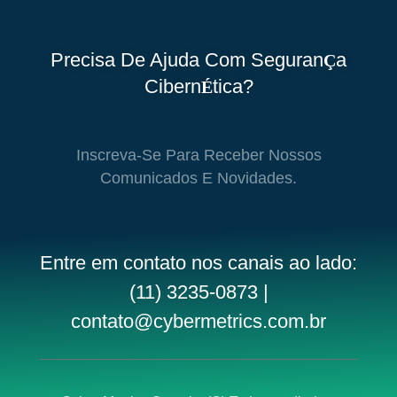
Precisa De Ajuda Com Seguran
A
Ç
Cibern
Tica?
É
Inscreva-Se Para Receber Nossos
Comunicados E Novidades.
Entre em contato nos canais ao lado:
(11) 3235-0873 |
contato@cybermetrics.com.br