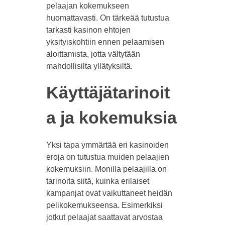
pelaajan kokemukseen
huomattavasti. On tärkeää tutustua
tarkasti kasinon ehtojen
yksityiskohtiin ennen pelaamisen
aloittamista, jotta vältytään
mahdollisilta yllätyksiltä.
Käyttäjätarinoit
a ja kokemuksia
Yksi tapa ymmärtää eri kasinoiden
eroja on tutustua muiden pelaajien
kokemuksiin. Monilla pelaajilla on
tarinoita siitä, kuinka erilaiset
kampanjat ovat vaikuttaneet heidän
pelikokemukseensa. Esimerkiksi
jotkut pelaajat saattavat arvostaa