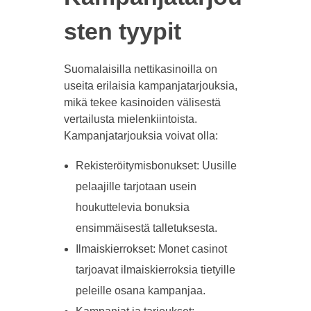
sten tyypit
Suomalaisilla nettikasinoilla on
useita erilaisia kampanjatarjouksia,
mikä tekee kasinoiden välisestä
vertailusta mielenkiintoista.
Kampanjatarjouksia voivat olla:
Rekisteröitymisbonukset: Uusille
pelaajille tarjotaan usein
houkuttelevia bonuksia
ensimmäisestä talletuksesta.
Ilmaiskierrokset: Monet casinot
tarjoavat ilmaiskierroksia tietyille
peleille osana kampanjaa.