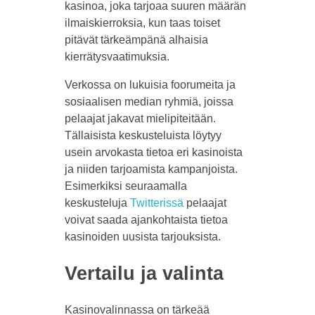
kasinoa, joka tarjoaa suuren määrän
ilmaiskierroksia, kun taas toiset
pitävät tärkeämpänä alhaisia
kierrätysvaatimuksia.
Verkossa on lukuisia foorumeita ja
sosiaalisen median ryhmiä, joissa
pelaajat jakavat mielipiteitään.
Tällaisista keskusteluista löytyy
usein arvokasta tietoa eri kasinoista
ja niiden tarjoamista kampanjoista.
Esimerkiksi seuraamalla
keskusteluja
Twitterissä
pelaajat
voivat saada ajankohtaista tietoa
kasinoiden uusista tarjouksista.
Vertailu ja valinta
Kasinovalinnassa on tärkeää