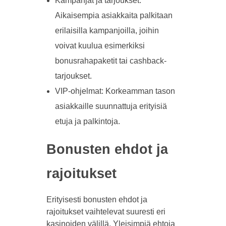
Kampanjat ja tarjoukset:
Aikaisempia asiakkaita palkitaan
erilaisilla kampanjoilla, joihin
voivat kuulua esimerkiksi
bonusrahapaketit tai cashback-
tarjoukset.
VIP-ohjelmat: Korkeamman tason
asiakkaille suunnattuja erityisiä
etuja ja palkintoja.
Bonusten ehdot ja
rajoitukset
Erityisesti bonusten ehdot ja
rajoitukset vaihtelevat suuresti eri
kasinoiden välillä. Yleisimpiä ehtoja