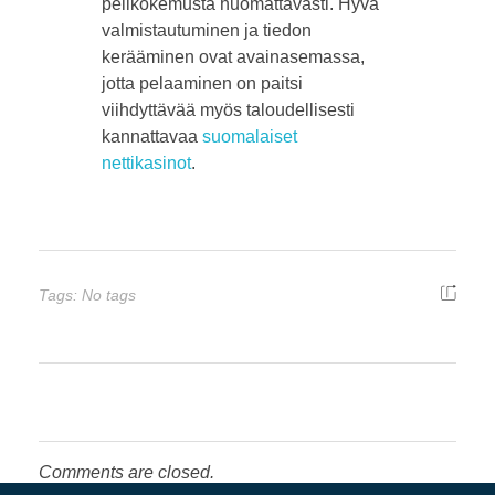
pelikokemusta huomattavasti. Hyvä
valmistautuminen ja tiedon
kerääminen ovat avainasemassa,
jotta pelaaminen on paitsi
viihdyttävää myös taloudellisesti
kannattavaa
suomalaiset
nettikasinot
.
Tags: No tags
Comments are closed.