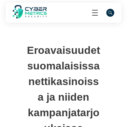
Cyber Metrics Security
Eroavaisuudet
suomalaisissa
nettikasinoiss
a ja niiden
kampanjatarjo