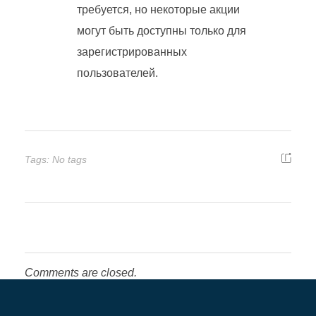
требуется, но некоторые акции
могут быть доступны только для
зарегистрированных
пользователей.
Tags: No tags
Comments are closed.