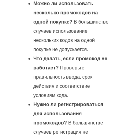
Можно ли использовать
несколько промокодов на
одной покупке?
В большинстве
случаев использование
нескольких кодов на одной
покупке не допускается.
Что делать, если промокод не
работает?
Проверьте
правильность ввода, срок
действия и соответствие
условиям кода.
Нужно ли регистрироваться
для использования
промокодов?
В большинстве
случаев регистрация не