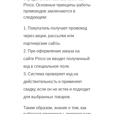
Pinco. Основные принципы работы
промокодов заключаются в
следующем:
Покупатель получает промокод
через акции, рассылки или
партнерские сайты.
При оформлении заказа на
сайте Pinco он вводит полученный
код в специальное поле.
Система проверяет код на
действительность и применяет
скидку, если он не истек и подходит
для выбранных товаров.
Таким образом, знание о том, как
работают промокоды, поможет вам