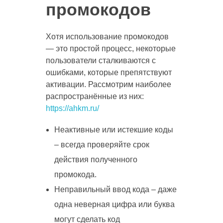
промокодов
Хотя использование промокодов
— это простой процесс, некоторые
пользователи сталкиваются с
ошибками, которые препятствуют
активации. Рассмотрим наиболее
распространённые из них:
https://ahkm.ru/
Неактивные или истекшие коды
– всегда проверяйте срок
действия полученного
промокода.
Неправильный ввод кода – даже
одна неверная цифра или буква
могут сделать код