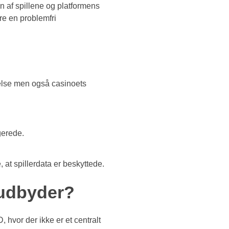
en af spillene og platformens
re en problemfri
velse men også casinoets
gerede.
at spillerdata er beskyttede.
eudbyder?
hvor der ikke er et centralt