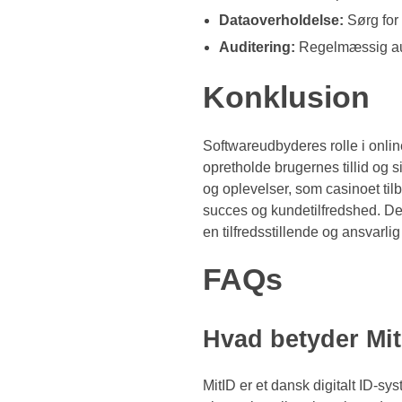
Dataoverholdelse:
Sørg for
Auditering:
Regelmæssig audi
Konklusion
Softwareudbyderes rolle i onlin
opretholde brugernes tillid og 
og oplevelser, som casinoet til
succes og kundetilfredshed. Der
en tilfredsstillende og ansvarlig
FAQs
Hvad betyder MitI
MitID er et dansk digitalt ID-sy