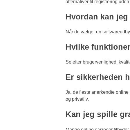
alternativer til registrering ude
Hvordan kan jeg
Når du vælger en softwareudbyd
Hvilke funktioner
Se efter brugervenlighed, kvalite
Er sikkerheden h
Ja, de fleste anerkendte online
og privatliv.
Kan jeg spille gr
Mange online casinoer tilbyder g