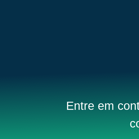
Precisa De Ajuda Com
Cibern
Tica?
É
Entre em cont
c