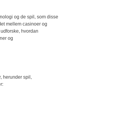
nologi og de spil, som disse
jdet mellem casinoer og
l udforske, hvordan
oner og
, herunder spil,
r: