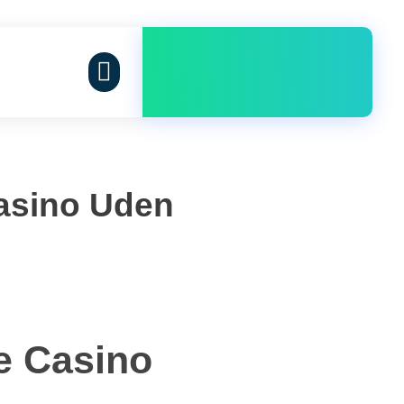
Ligue pra gente
(11) 3235-0873
Casino Uden
e Casino