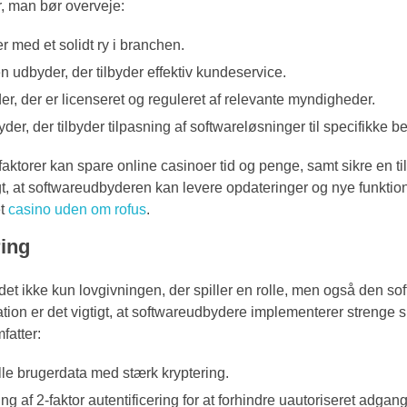
r, man bør overveje:
med et solidt ry i branchen.
n udbyder, der tilbyder effektiv kundeservice.
, der er licenseret og reguleret af relevante myndigheder.
er, der tilbyder tilpasning af softwareløsninger til specifikke b
aktorer kan spare online casinoer tid og penge, samt sikre en til
gt, at softwareudbyderen kan levere opdateringer og nye funktione
et
casino uden om rofus
.
ing
 det ikke kun lovgivningen, der spiller en rolle, men også den s
kation er det vigtigt, at softwareudbydere implementerer strenge 
fatter:
lle brugerdata med stærk kryptering.
g af 2-faktor autentificering for at forhindre uautoriseret adgang