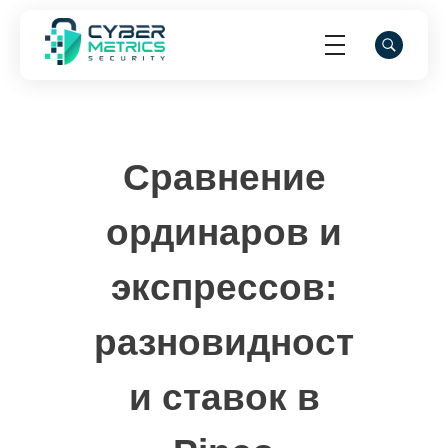
Cyber Metrics Security
Сравнение
ординаров и
экспрессов:
разновидност
и ставок в