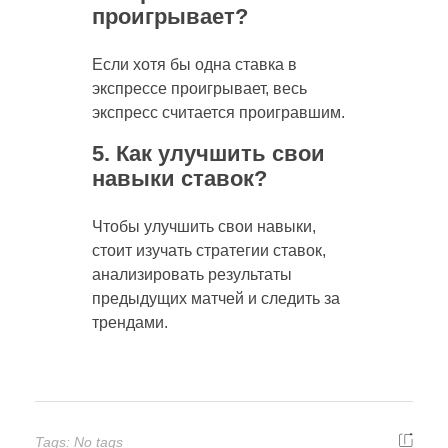
проигрывает?
Если хотя бы одна ставка в
экспрессе проигрывает, весь
экспресс считается проигравшим.
5. Как улучшить свои
навыки ставок?
Чтобы улучшить свои навыки,
стоит изучать стратегии ставок,
анализировать результаты
предыдущих матчей и следить за
трендами.
Tags: No tags