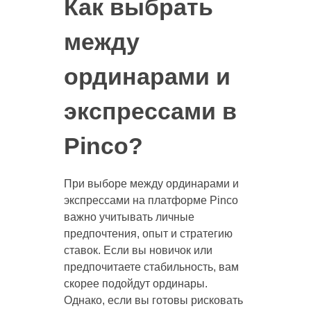
Как выбрать
между
ординарами и
экспрессами в
Pinco?
При выборе между ординарами и
экспрессами на платформе Pinco
важно учитывать личные
предпочтения, опыт и стратегию
ставок. Если вы новичок или
предпочитаете стабильность, вам
скорее подойдут ординары.
Однако, если вы готовы рисковать