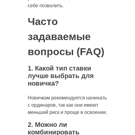
себе позволить.
Часто
задаваемые
вопросы (FAQ)
1. Какой тип ставки
лучше выбрать для
новичка?
Новичкам рекомендуется начинать
с ординаров, так как они имеют
меньший риск и проще в освоении.
2. Можно ли
комбинировать