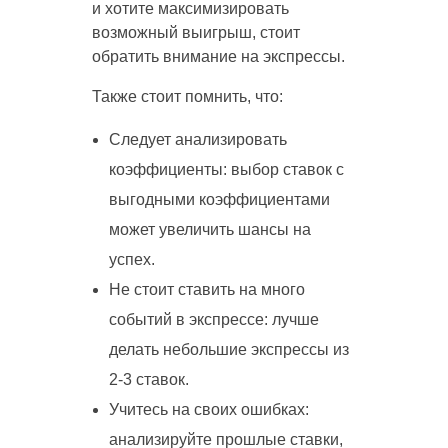
и хотите максимизировать
возможный выигрыш, стоит
обратить внимание на экспрессы.
Также стоит помнить, что:
Следует анализировать
коэффициенты: выбор ставок с
выгодными коэффициентами
может увеличить шансы на
успех.
Не стоит ставить на много
событий в экспрессе: лучше
делать небольшие экспрессы из
2-3 ставок.
Учитесь на своих ошибках:
анализируйте прошлые ставки,