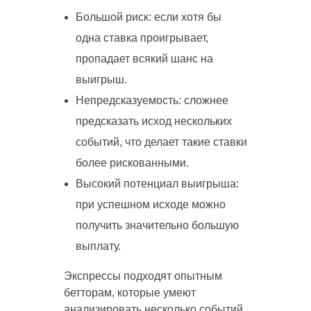
Большой риск: если хотя бы
одна ставка проигрывает,
пропадает всякий шанс на
выигрыш.
Непредсказуемость: сложнее
предсказать исход нескольких
событий, что делает такие ставки
более рискованными.
Высокий потенциал выигрыша:
при успешном исходе можно
получить значительно большую
выплату.
Экспрессы подходят опытным
бетторам, которые умеют
анализировать несколько событий