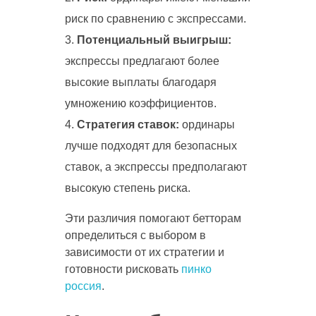
риск по сравнению с экспрессами.
Потенциальный выигрыш:
экспрессы предлагают более
высокие выплаты благодаря
умножению коэффициентов.
Стратегия ставок:
ординары
лучше подходят для безопасных
ставок, а экспрессы предполагают
высокую степень риска.
Эти различия помогают бетторам
определиться с выбором в
зависимости от их стратегии и
готовности рисковать
пинко
россия
.