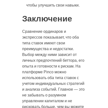
чтобы улучшить свои навыки.
Заключение
Сравнение ординаров и
экспрессов показывает, что оба
типа ставок имеют свои
преимущества и недостатки.
Выбор между ними зависит от
личных предпочтений беттора, его
опыта и готовности к рискам. На
платформе Pinco можно
использовать оба типа ставок с
учетом индивидуальных стратегий
и анализа событий. Главное — это
не забывать о разумном
управлении капиталом и не
рисковать больше, чем вы можете