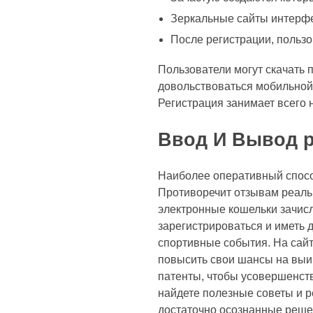
Зеркальные сайты интерфе
После регистрации, пользо
Пользователи могут скачать 
довольствоваться мобильной 
Регистрация занимает всего
Ввод И Вывод 
Наиболее оперативный спосо
Противоречит отзывам реаль
электронные кошельки зачисля
зарегистрироваться и иметь д
спортивные события. На сайт
повысить свои шансы на выиг
патенты, чтобы усовершенст
найдете полезные советы и р
достаточно осознанные реше