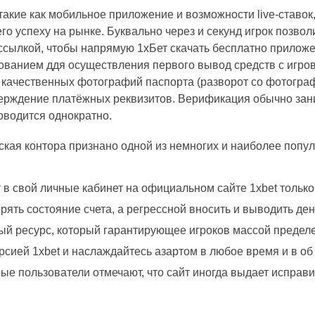
акие как мобильное приложение и возможности live-ставок,
го успеху на рынке. Буквально через и секунд игрок позво
 ссылкой, чтобы напрямую 1хБет скачать бесплатно прилож
ванием ддя осуществления первого вывод средств с игров
и качественных фотографий паспорта (разворот со фотогра
тверждение платёжных реквизитов. Верификация обычно зан
роводится однократно.
ская контора признано одной из немногих и наиболее попу
 в свой личные кабинет на официальном сайте 1xbet тольк
рять состояние счета, а регрессной вносить и выводить ден
ый ресурс, который гарантирующее игроков массой пределе
сией 1xbet и наслаждайтесь азартом в любое время и в об
ые пользователи отмечают, что сайт иногда выдает исправ