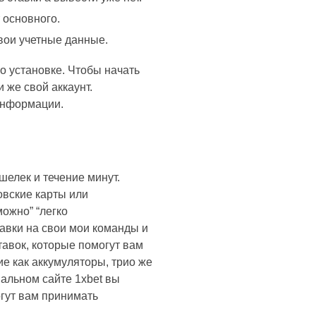
 основного.
вои учетные данные.
о установке. Чтобы начать
 же свой аккаунт.
информации.
елек и течение минут.
вские карты или
можно” “легко
тавки на свои мои команды и
тавок, которые помогут вам
е как аккумуляторы, трио же
альном сайте 1xbet вы
огут вам принимать