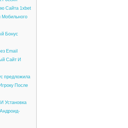
ю Сайта 1xbet
и Мобильного
ый Бонус
ез Email
ный Сайт И
ус предложила
Игроку После
 И Установка
 Андроид-