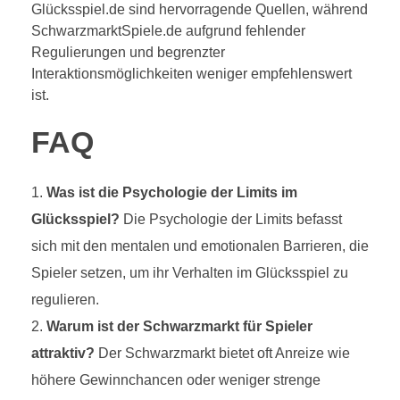
Glücksspiel.de sind hervorragende Quellen, während
SchwarzmarktSpiele.de aufgrund fehlender
Regulierungen und begrenzter
Interaktionsmöglichkeiten weniger empfehlenswert
ist.
FAQ
Was ist die Psychologie der Limits im
Glücksspiel?
Die Psychologie der Limits befasst
sich mit den mentalen und emotionalen Barrieren, die
Spieler setzen, um ihr Verhalten im Glücksspiel zu
regulieren.
Warum ist der Schwarzmarkt für Spieler
attraktiv?
Der Schwarzmarkt bietet oft Anreize wie
höhere Gewinnchancen oder weniger strenge