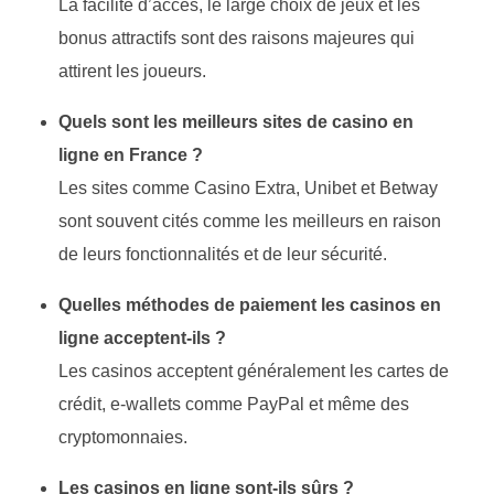
La facilité d’accès, le large choix de jeux et les
bonus attractifs sont des raisons majeures qui
attirent les joueurs.
Quels sont les meilleurs sites de casino en
ligne en France ?
Les sites comme Casino Extra, Unibet et Betway
sont souvent cités comme les meilleurs en raison
de leurs fonctionnalités et de leur sécurité.
Quelles méthodes de paiement les casinos en
ligne acceptent-ils ?
Les casinos acceptent généralement les cartes de
crédit, e-wallets comme PayPal et même des
cryptomonnaies.
Les casinos en ligne sont-ils sûrs ?