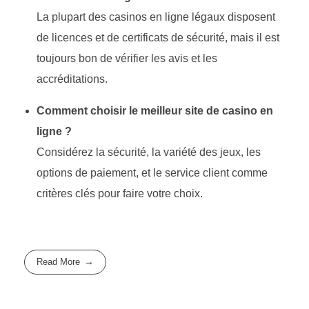
La plupart des casinos en ligne légaux disposent
de licences et de certificats de sécurité, mais il est
toujours bon de vérifier les avis et les
accréditations.
Comment choisir le meilleur site de casino en
ligne ?
Considérez la sécurité, la variété des jeux, les
options de paiement, et le service client comme
critères clés pour faire votre choix.
Read More