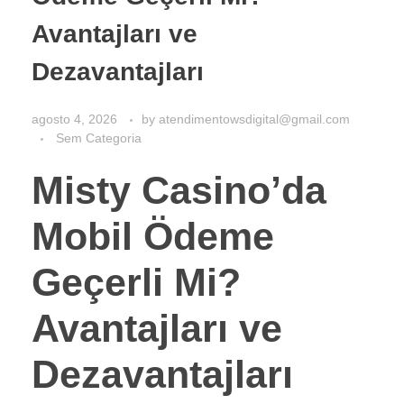
Avantajları ve
Dezavantajları
agosto 4, 2026
by
atendimentowsdigital@gmail.com
Sem Categoria
Misty Casino’da
Mobil Ödeme
Geçerli Mi?
Avantajları ve
Dezavantajları