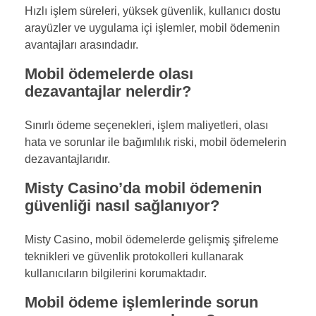
Hızlı işlem süreleri, yüksek güvenlik, kullanıcı dostu
arayüzler ve uygulama içi işlemler, mobil ödemenin
avantajları arasındadır.
Mobil ödemelerde olası
dezavantajlar nelerdir?
Sınırlı ödeme seçenekleri, işlem maliyetleri, olası
hata ve sorunlar ile bağımlılık riski, mobil ödemelerin
dezavantajlarıdır.
Misty Casino’da mobil ödemenin
güvenliği nasıl sağlanıyor?
Misty Casino, mobil ödemelerde gelişmiş şifreleme
teknikleri ve güvenlik protokolleri kullanarak
kullanıcıların bilgilerini korumaktadır.
Mobil ödeme işlemlerinde sorun