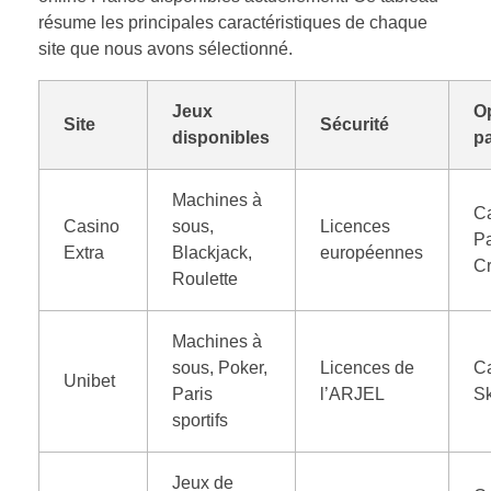
résume les principales caractéristiques de chaque
site que nous avons sélectionné.
Jeux
O
Site
Sécurité
disponibles
p
Machines à
Ca
Casino
sous,
Licences
P
Extra
Blackjack,
européennes
C
Roulette
Machines à
sous, Poker,
Licences de
Ca
Unibet
Paris
l’ARJEL
Sk
sportifs
Jeux de