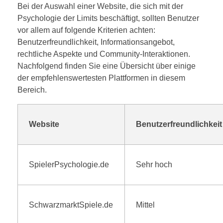
Bei der Auswahl einer Website, die sich mit der
Psychologie der Limits beschäftigt, sollten Benutzer
vor allem auf folgende Kriterien achten:
Benutzerfreundlichkeit, Informationsangebot,
rechtliche Aspekte und Community-Interaktionen.
Nachfolgend finden Sie eine Übersicht über einige
der empfehlenswertesten Plattformen in diesem
Bereich.
Website
Benutzerfreundlichkeit
SpielerPsychologie.de
Sehr hoch
SchwarzmarktSpiele.de
Mittel