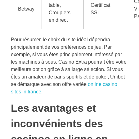
Ca
table,
Certificat
Betway
Vi
Croupiers
SSL
P
en direct
Pour résumer, le choix du site idéal dépendra
principalement de vos préférences de jeu. Par
exemple, si vous êtes principalement intéressé par
les machines à sous, Casino Extra pourrait être votre
meilleure option grâce à sa large sélection. Si vous
êtes un amateur de paris sportifs et de poker, Unibet
se démarque avec son offre variée
online casino
sites in france
.
Les avantages et
inconvénients des