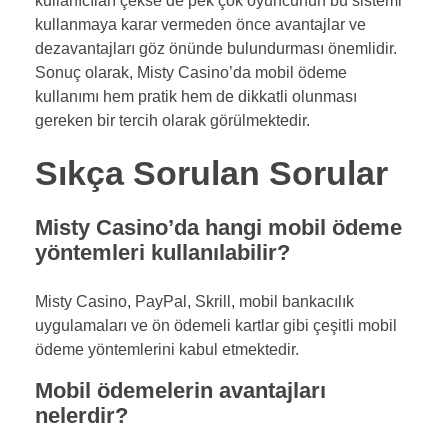
kullanıcıları çekse de pek çok oyuncunun bu sistemi
kullanmaya karar vermeden önce avantajlar ve
dezavantajları göz önünde bulundurması önemlidir.
Sonuç olarak, Misty Casino’da mobil ödeme
kullanımı hem pratik hem de dikkatli olunması
gereken bir tercih olarak görülmektedir.
Sıkça Sorulan Sorular
Misty Casino’da hangi mobil ödeme
yöntemleri kullanılabilir?
Misty Casino, PayPal, Skrill, mobil bankacılık
uygulamaları ve ön ödemeli kartlar gibi çeşitli mobil
ödeme yöntemlerini kabul etmektedir.
Mobil ödemelerin avantajları
nelerdir?