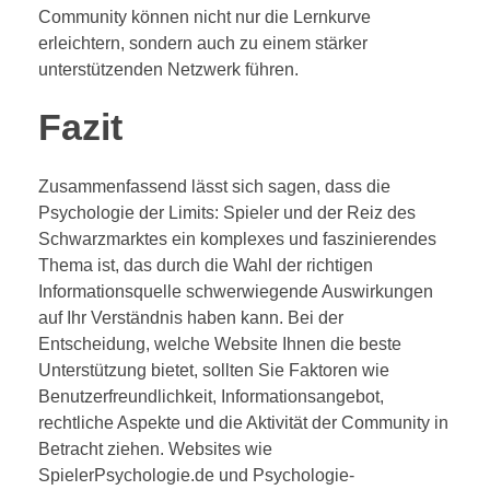
Community können nicht nur die Lernkurve
erleichtern, sondern auch zu einem stärker
unterstützenden Netzwerk führen.
Fazit
Zusammenfassend lässt sich sagen, dass die
Psychologie der Limits: Spieler und der Reiz des
Schwarzmarktes ein komplexes und faszinierendes
Thema ist, das durch die Wahl der richtigen
Informationsquelle schwerwiegende Auswirkungen
auf Ihr Verständnis haben kann. Bei der
Entscheidung, welche Website Ihnen die beste
Unterstützung bietet, sollten Sie Faktoren wie
Benutzerfreundlichkeit, Informationsangebot,
rechtliche Aspekte und die Aktivität der Community in
Betracht ziehen. Websites wie
SpielerPsychologie.de und Psychologie-