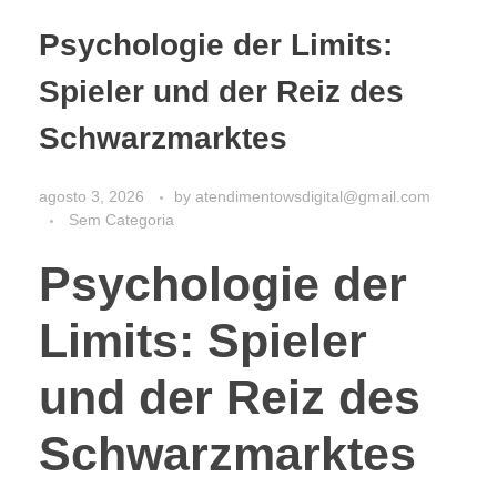
Psychologie der Limits:
Spieler und der Reiz des
Schwarzmarktes
agosto 3, 2026
by
atendimentowsdigital@gmail.com
Sem Categoria
Psychologie der
Limits: Spieler
und der Reiz des
Schwarzmarktes