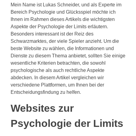
Mein Name ist Lukas Schneider, und als Experte im
Bereich Psychologie und Glücksspiel möchte ich
Ihnen im Rahmen dieses Artikels die wichtigsten
Aspekte der Psychologie der Limits erläutern.
Besonders interessant ist der Reiz des
Schwarzmarktes, der viele Spieler anzieht. Um die
beste Website zu wählen, die Informationen und
Dienste zu diesem Thema anbietet, sollten Sie einige
wesentliche Kriterien betrachten, die sowohl
psychologische als auch rechtliche Aspekte
abdecken. In diesem Artikel vergleichen wir
verschiedene Plattformen, um Ihnen bei der
Entscheidungsfindung zu helfen.
Websites zur
Psychologie der Limits