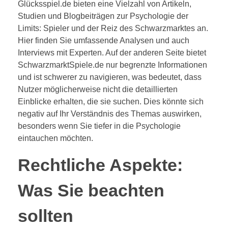
Glücksspiel.de bieten eine Vielzahl von Artikeln,
Studien und Blogbeiträgen zur Psychologie der
Limits: Spieler und der Reiz des Schwarzmarktes an.
Hier finden Sie umfassende Analysen und auch
Interviews mit Experten. Auf der anderen Seite bietet
SchwarzmarktSpiele.de nur begrenzte Informationen
und ist schwerer zu navigieren, was bedeutet, dass
Nutzer möglicherweise nicht die detaillierten
Einblicke erhalten, die sie suchen. Dies könnte sich
negativ auf Ihr Verständnis des Themas auswirken,
besonders wenn Sie tiefer in die Psychologie
eintauchen möchten.
Rechtliche Aspekte:
Was Sie beachten
sollten