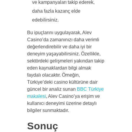
ve kampanyaları takip ederek,
daha fazla kazanç elde
edebilirsiniz.
Bu ipuçlarını uygulayarak, Alev
Casino’da zamanınızı daha verimli
değerlendirebilir ve daha iyi bir
deneyim yaşayabilirsiniz. Özellikle,
sektördeki gelişmeleri yakından takip
eden kaynaklardan bilgi almak
faydalı olacaktır. Örneğin,
Türkiye’deki casino kültürüne dair
güncel bir analiz sunan
BBC Türkiye
makalesi
, Alev Casino’ya erişim ve
kullanıcı deneyimi üzerine detaylı
bilgiler sunmaktadır.
Sonuç