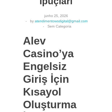
İpuçları
junho 25, 2026
by
atendimentowsdigital@gmail.com
Sem Categoria
Alev
Casino’ya
Engelsiz
Giriş İçin
Kısayol
Oluşturma