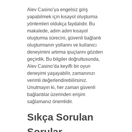
Alev Casino’ya engelsiz giriş
yapabilmek için kısayol oluşturma
yöntemleri oldukça faydalıdır. Bu
makalede, adım adım kısayol
oluşturma sürecini, güvenli bağlantı
oluşturmanın yollarını ve kullanıcı
deneyimini artırma ipuçlarını gözden
geçirdik. Bu bilgiler doğrultusunda,
Alev Casino’da keyifli bir oyun
deneyimi yaşayabilir, zamanınızı
verimli değerlendirebilirsiniz.
Unutmayın ki, her zaman güvenli
bağlantılar üzerinden erişim
sağlamanız önemlidir.
Sıkça Sorulan
Sorular