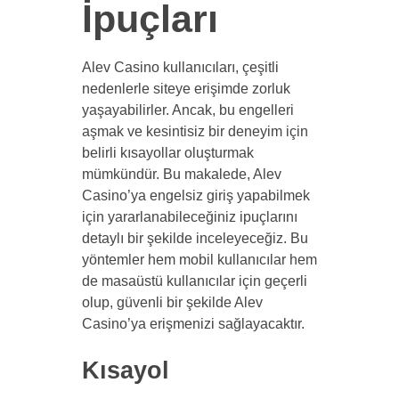
İpuçları
Alev Casino kullanıcıları, çeşitli
nedenlerle siteye erişimde zorluk
yaşayabilirler. Ancak, bu engelleri
aşmak ve kesintisiz bir deneyim için
belirli kısayollar oluşturmak
mümkündür. Bu makalede, Alev
Casino’ya engelsiz giriş yapabilmek
için yararlanabileceğiniz ipuçlarını
detaylı bir şekilde inceleyeceğiz. Bu
yöntemler hem mobil kullanıcılar hem
de masaüstü kullanıcılar için geçerli
olup, güvenli bir şekilde Alev
Casino’ya erişmenizi sağlayacaktır.
Kısayol