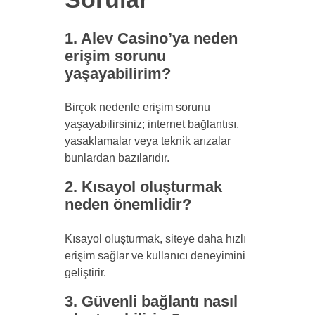
1. Alev Casino’ya neden
erişim sorunu
yaşayabilirim?
Birçok nedenle erişim sorunu
yaşayabilirsiniz; internet bağlantısı,
yasaklamalar veya teknik arızalar
bunlardan bazılarıdır.
2. Kısayol oluşturmak
neden önemlidir?
Kısayol oluşturmak, siteye daha hızlı
erişim sağlar ve kullanıcı deneyimini
geliştirir.
3. Güvenli bağlantı nasıl