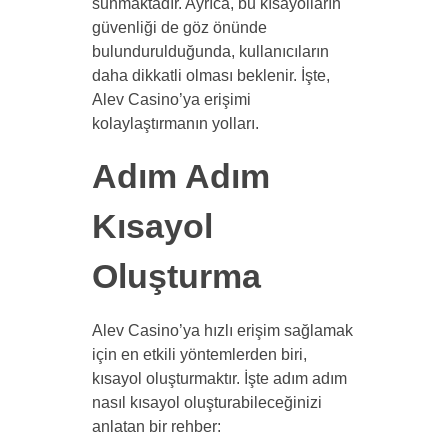
sunmaktadır. Ayrıca, bu kısayolların
güvenliği de göz önünde
bulundurulduğunda, kullanıcıların
daha dikkatli olması beklenir. İşte,
Alev Casino’ya erişimi
kolaylaştırmanın yolları.
Adım Adım
Kısayol
Oluşturma
Alev Casino’ya hızlı erişim sağlamak
için en etkili yöntemlerden biri,
kısayol oluşturmaktır. İşte adım adım
nasıl kısayol oluşturabileceğinizi
anlatan bir rehber: