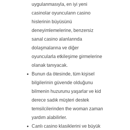
uygulanmasıyla, en iyi yeni
casinolar oyuncuların casino
hislerinin büyüsünü
deneyimlemelerine, benzersiz
sanal casino alanlarında
dolaşmalarına ve diğer
oyuncularla etkileşime girmelerine
olanak tanıyacak.
Bunun da ötesinde, tüm kişisel
bilgilerinin güvende olduğunu
bilmenin huzurunu yaşarlar ve kid
derece sadık müşteri destek
temsilcilerinden the woman zaman
yardım alabilirler.
Canlı casino klasiklerini ve büyük