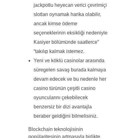
jackpotlu heyecan verici çevrimiçi
slotları oynamak harika olabilir,
ancak kimse ödeme
seçeneklerinin eksikliği nedeniyle
Kasiyer bölümünde saatlerce”
“takılıp kalmak istemez.
Yeni ve köklü casinolar arasında
süregelen savaş burada kalmaya
devam edecek ve bu nedenle her
casino türünün çeşitli casino
oyuncularını çekebilecek
benzersiz bir dizi avantajla
beraber geldiğini bilmelisiniz.
Blockchain teknolojisinin
popülaritesinin artmasıyla birlikte,