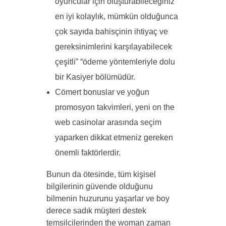
oyuncular için oluşturabileceğiniz
en iyi kolaylık, mümkün olduğunca
çok sayıda bahisçinin ihtiyaç ve
gereksinimlerini karşılayabilecek
çeşitli” “ödeme yöntemleriyle dolu
bir Kasiyer bölümüdür.
Cömert bonuslar ve yoğun
promosyon takvimleri, yeni on the
web casinolar arasında seçim
yaparken dikkat etmeniz gereken
önemli faktörlerdir.
Bunun da ötesinde, tüm kişisel
bilgilerinin güvende olduğunu
bilmenin huzurunu yaşarlar ve boy
derece sadık müşteri destek
temsilcilerinden the woman zaman