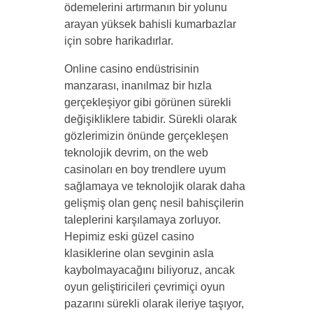
ödemelerini artırmanın bir yolunu
arayan yüksek bahisli kumarbazlar
için sobre harikadırlar.
Online casino endüstrisinin
manzarası, inanılmaz bir hızla
gerçekleşiyor gibi görünen sürekli
değişikliklere tabidir. Sürekli olarak
gözlerimizin önünde gerçekleşen
teknolojik devrim, on the web
casinoları en boy trendlere uyum
sağlamaya ve teknolojik olarak daha
gelişmiş olan genç nesil bahisçilerin
taleplerini karşılamaya zorluyor.
Hepimiz eski güzel casino
klasiklerine olan sevginin asla
kaybolmayacağını biliyoruz, ancak
oyun geliştiricileri çevrimiçi oyun
pazarını sürekli olarak ileriye taşıyor,