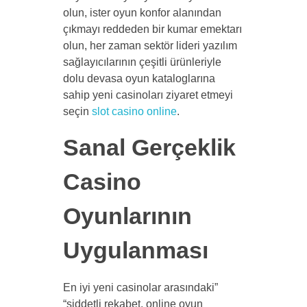
olun, ister oyun konfor alanından
çıkmayı reddeden bir kumar emektarı
olun, her zaman sektör lideri yazılım
sağlayıcılarının çeşitli ürünleriyle
dolu devasa oyun kataloglarına
sahip yeni casinoları ziyaret etmeyi
seçin
slot casino online
.
Sanal Gerçeklik
Casino
Oyunlarının
Uygulanması
En iyi yeni casinolar arasındaki”
“şiddetli rekabet, online oyun