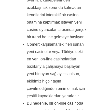
oyunları, kanepelerinden
uzaklaşmak zorunda kalmadan
kendilerini interaktif bir casino
ortamına kaptırmak isteyen yeni
casino oyuncuları arasında gerçek
bir trend haline gelmeye başlıyor.
Cömert karşılama teklifleri sunan
yeni casinolar veya Türkiye’deki
en yeni on-line casinolardan
bazılarıyla çalışmaya başlayan
yeni bir oyun sağlayıcısı olsun,
ekibimiz hiçbir taşın
çevrilmediğinden emin olmak için
çeşitli kaynaklardan yararlanır.
Bu nedenle, bir on-line casinoda