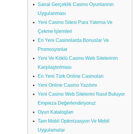
Sanal Gerçeklik Casino Oyunlarının
Uygulanması
Yeni Casino Sitesi Para Yatırma Ve
Çekme İşlemleri
En Yeni Casinolarda Bonuslar Ve
Promosyonlar
Yeni Ve Köklü Casino Web Sitelerinin
Karşılaştırılması
En Yeni Türk Online Casinoları
Yeni Online Casino Yazılımı
Yeni Casino Web Sitelerini Nasıl Buluyor
Empieza Değerlendiriyoruz
Oyun Katalogları
Tam Mobil Optimizasyon Ve Mobil
Uygulamalar