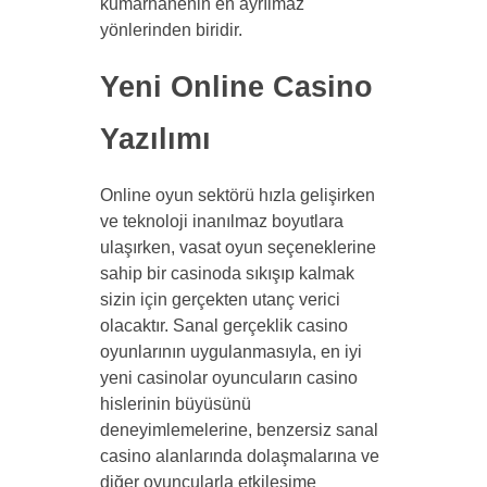
kumarhanenin en ayrılmaz
yönlerinden biridir.
Yeni Online Casino
Yazılımı
Online oyun sektörü hızla gelişirken
ve teknoloji inanılmaz boyutlara
ulaşırken, vasat oyun seçeneklerine
sahip bir casinoda sıkışıp kalmak
sizin için gerçekten utanç verici
olacaktır. Sanal gerçeklik casino
oyunlarının uygulanmasıyla, en iyi
yeni casinolar oyuncuların casino
hislerinin büyüsünü
deneyimlemelerine, benzersiz sanal
casino alanlarında dolaşmalarına ve
diğer oyuncularla etkileşime