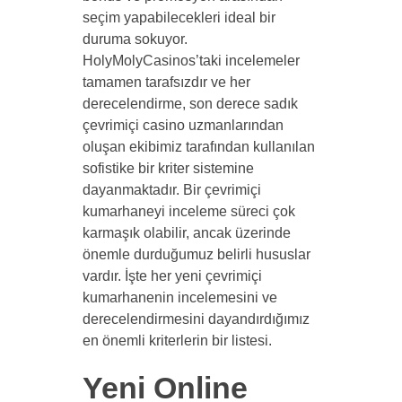
seçim yapabilecekleri ideal bir
duruma sokuyor.
HolyMolyCasinos’taki incelemeler
tamamen tarafsızdır ve her
derecelendirme, son derece sadık
çevrimiçi casino uzmanlarından
oluşan ekibimiz tarafından kullanılan
sofistike bir kriter sistemine
dayanmaktadır. Bir çevrimiçi
kumarhaneyi inceleme süreci çok
karmaşık olabilir, ancak üzerinde
önemle durduğumuz belirli hususlar
vardır. İşte her yeni çevrimiçi
kumarhanenin incelemesini ve
derecelendirmesini dayandırdığımız
en önemli kriterlerin bir listesi.
Yeni Online