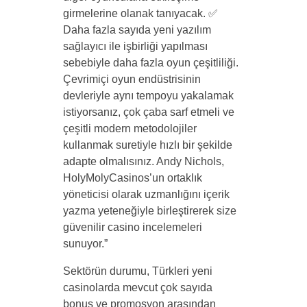
girmelerine olanak tanıyacak. ✅
Daha fazla sayıda yeni yazılım
sağlayıcı ile işbirliği yapılması
sebebiyle daha fazla oyun çeşitliliği.
Çevrimiçi oyun endüstrisinin
devleriyle aynı tempoyu yakalamak
istiyorsanız, çok çaba sarf etmeli ve
çeşitli modern metodolojiler
kullanmak suretiyle hızlı bir şekilde
adapte olmalısınız. Andy Nichols,
HolyMolyCasinos’un ortaklık
yöneticisi olarak uzmanlığını içerik
yazma yeteneğiyle birleştirerek size
güvenilir casino incelemeleri
sunuyor.”
Sektörün durumu, Türkleri yeni
casinolarda mevcut çok sayıda
bonus ve promosyon arasından