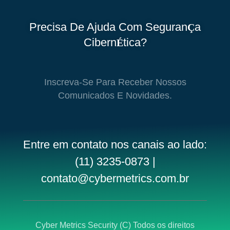
Precisa De Ajuda Com Seguran
A
Ç
Cibern
Tica?
É
Inscreva-Se Para Receber Nossos
Comunicados E Novidades.
Entre em contato nos canais ao lado:
(11) 3235-0873 |
contato@cybermetrics.com.br
Cyber Metrics Security (C) Todos os direitos