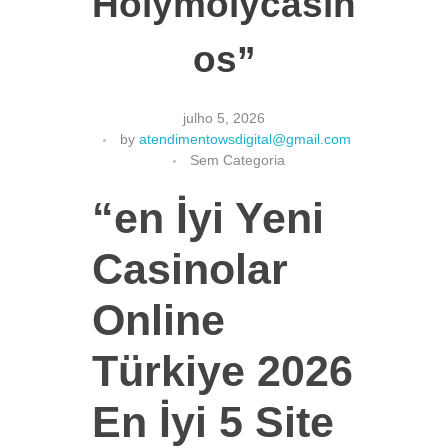
Holymolycasin
os”
julho 5, 2026
by
atendimentowsdigital@gmail.com
Sem Categoria
“en İyi Yeni
Casinolar
Online
Türkiye 2026
En İyi 5 Site