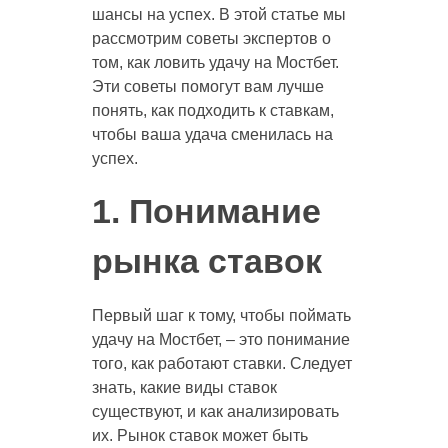
шансы на успех. В этой статье мы
рассмотрим советы экспертов о
том, как ловить удачу на Мостбет.
Эти советы помогут вам лучше
понять, как подходить к ставкам,
чтобы ваша удача сменилась на
успех.
1. Понимание
рынка ставок
Первый шаг к тому, чтобы поймать
удачу на Мостбет, – это понимание
того, как работают ставки. Следует
знать, какие виды ставок
существуют, и как анализировать
их. Рынок ставок может быть