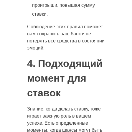
проигрыши, повышая сумму
ставки.
Соблюдение этих правил поможет
вам сохранить ваш банк и не
потерять все средства в состоянии
эмоций.
4. Подходящий
момент для
ставок
Знание, когда делать ставку, тоже
играет важную роль в вашем
успехе. Есть определенные
моменты, когда шансы могут быть