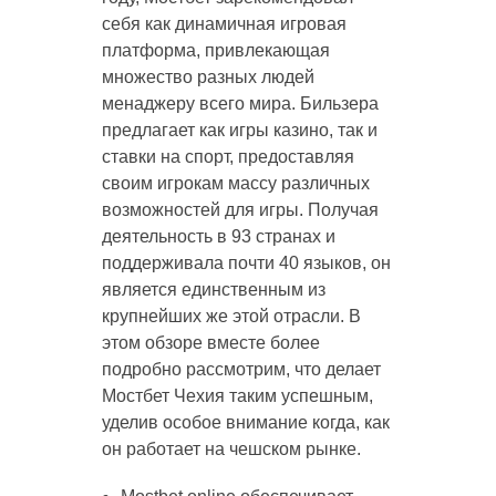
себя как динамичная игровая
платформа, привлекающая
множество разных людей
менаджеру всего мира. Бильзера
предлагает как игры казино, так и
ставки на спорт, предоставляя
своим игрокам массу различных
возможностей для игры. Получая
деятельность в 93 странах и
поддерживала почти 40 языков, он
является единственным из
крупнейших же этой отрасли. В
этом обзоре вместе более
подробно рассмотрим, что делает
Мостбет Чехия таким успешным,
уделив особое внимание когда, как
он работает на чешском рынке.