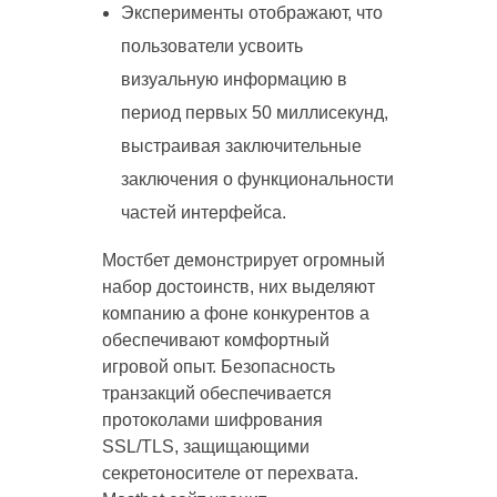
Эксперименты отображают, что
пользователи усвоить
визуальную информацию в
период первых 50 миллисекунд,
выстраивая заключительные
заключения о функциональности
частей интерфейса.
Мостбет демонстрирует огромный
набор достоинств, них выделяют
компанию а фоне конкурентов а
обеспечивают комфортный
игровой опыт. Безопасность
транзакций обеспечивается
протоколами шифрования
SSL/TLS, защищающими
секретоносителе от перехвата.