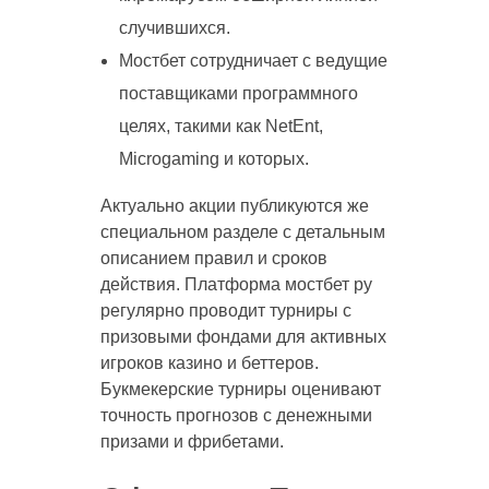
случившихся.
Мостбет сотрудничает с ведущие
поставщиками программного
целях, такими как NetEnt,
Microgaming и которых.
Актуально акции публикуются же
специальном разделе с детальным
описанием правил и сроков
действия. Платформа мостбет ру
регулярно проводит турниры с
призовыми фондами для активных
игроков казино и беттеров.
Букмекерские турниры оценивают
точность прогнозов с денежными
призами и фрибетами.