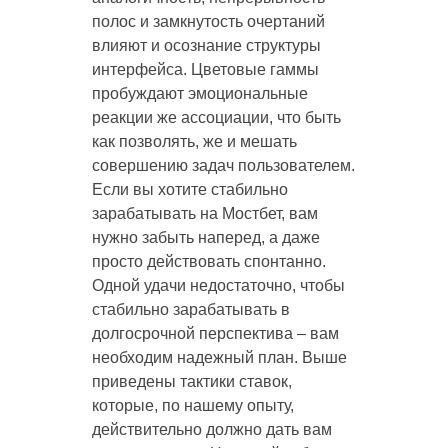
полос и замкнутость очертаний
влияют и осознание структуры
интерфейса. Цветовые гаммы
пробуждают эмоциональные
реакции же ассоциации, что быть
как позволять, же и мешать
совершению задач пользователем.
Если вы хотите стабильно
зарабатывать на Мостбет, вам
нужно забыть наперед, а даже
просто действовать спонтанно.
Одной удачи недостаточно, чтобы
стабильно зарабатывать в
долгосрочной перспектива – вам
необходим надежный план. Выше
приведены тактики ставок,
которые, по нашему опыту,
действительно должно дать вам