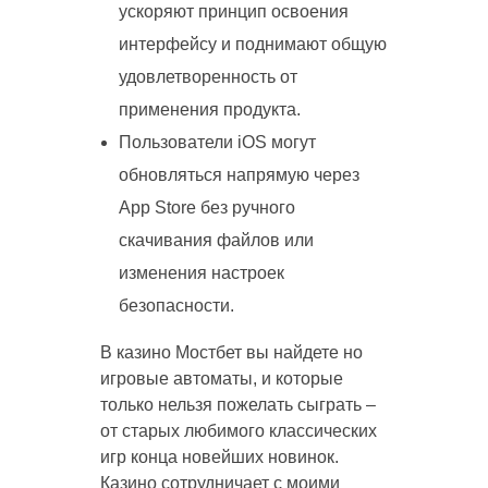
ускоряют принцип освоения
интерфейсу и поднимают общую
удовлетворенность от
применения продукта.
Пользователи iOS могут
обновляться напрямую через
App Store без ручного
скачивания файлов или
изменения настроек
безопасности.
В казино Мостбет вы найдете но
игровые автоматы, и которые
только нельзя пожелать сыграть –
от старых любимого классических
игр конца новейших новинок.
Казино сотрудничает с моими