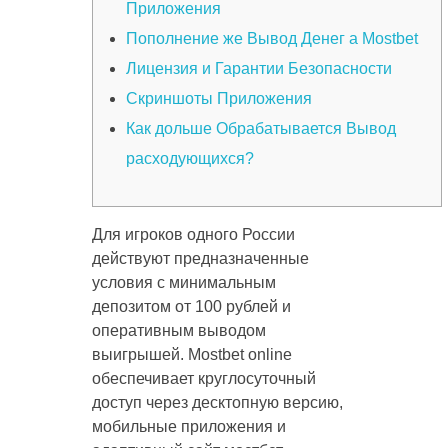
Приложения
Пополнение же Вывод Денег а Mostbet
Лицензия и Гарантии Безопасности
Скриншоты Приложения
Как дольше Обрабатывается Вывод
расходующихся?
Для игроков одного России
действуют предназначенные
условия с минимальным
депозитом от 100 рублей и
оперативным выводом
выигрышей. Mostbet online
обеспечивает круглосуточный
доступ через десктопную версию,
мобильные приложения и