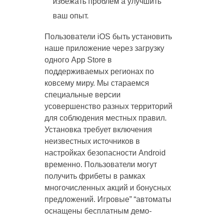
избежать проблем а улучшить
ваш опыт.
Пользователи iOS быть установить
наше приложение через загрузку
одного App Store в
поддерживаемых регионах по
ковсему миру. Мы стараемся
специальные версии
усовершенство разных территорий
для соблюдения местных правил.
Установка требует включения
неизвестных источников в
настройках безопасности Android
временно. Пользователи могут
получить фрибеты в рамках
многочисленных акций и бонусных
предложений. Игровые” “автоматы
оснащены бесплатным демо-