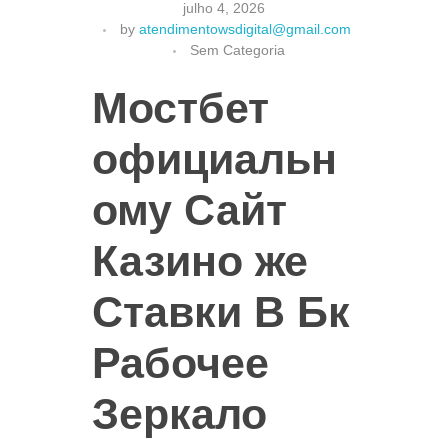
julho 4, 2026
by
atendimentowsdigital@gmail.com
Sem Categoria
Мостбет
официальн
ому Сайт
Казино же
Ставки В Бк
Рабочее
Зеркало