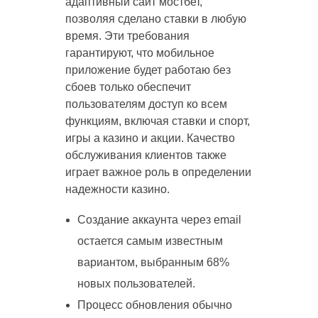
адаптивный сайт мостбет,
позволяя сделано ставки в любую
время. Эти требования
гарантируют, что мобильное
приложение будет работаю без
сбоев только обеспечит
пользователям доступ ко всем
функциям, включая ставки и спорт,
игры а казино и акции. Качество
обслуживания клиентов также
играет важное роль в определении
надежности казино.
Создание аккаунта через email
остается самым известным
вариантом, выбранным 68%
новых пользователей.
Процесс обновления обычно