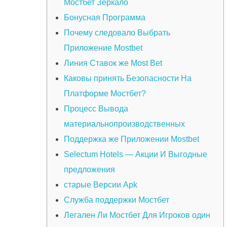
Мостбет Зеркало
Бонусная Программа
Почему следовало Выбрать
Приложение Mostbet
Линия Ставок же Most Bet
Каковы принять Безопасности На
Платформе Мостбет?
Процесс Вывода
материальнопроизводственных
Поддержка же Приложении Mostbet
Selectum Hotels — Акции И Выгодные
предложения
старые Версии Apk
Служба поддержки Мостбет
Легален Ли Мостбет Для Игроков один