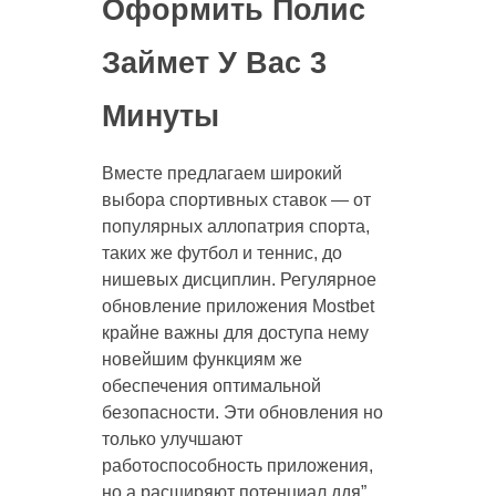
Оформить Полис
Займет У Вас 3
Минуты
Вместе предлагаем широкий
выбора спортивных ставок — от
популярных аллопатрия спорта,
таких же футбол и теннис, до
нишевых дисциплин. Регулярное
обновление приложения Mostbet
крайне важны для доступа нему
новейшим функциям же
обеспечения оптимальной
безопасности. Эти обновления но
только улучшают
работоспособность приложения,
но а расширяют потенциал ддя”