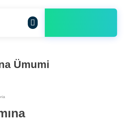
Ligue pra gente
(11) 3235-0873
ına Ümumi
ria
mına