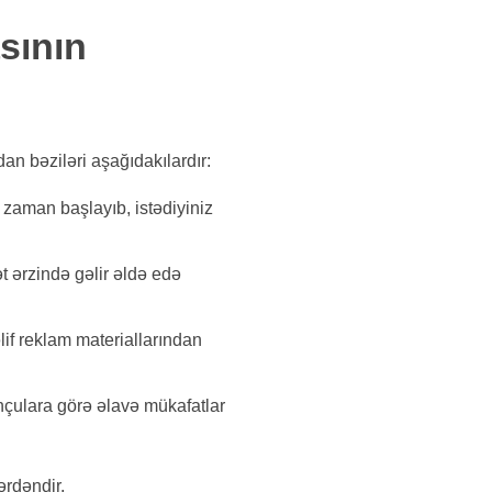
sının
an bəziləri aşağıdakılardır:
zaman başlayıb, istədiyiniz
t ərzində gəlir əldə edə
lif reklam materiallarından
unçulara görə əlavə mükafatlar
rdəndir.