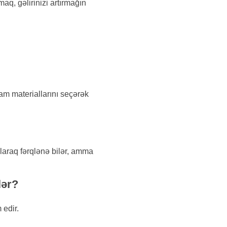
aq, gəlirinizi artırmağın
am materiallarını seçərək
olaraq fərqlənə bilər, amma
lər?
 edir.