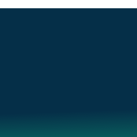
Ç
 Seguran
A