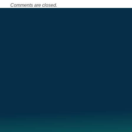
Comments are closed.
Precisa De Ajuda Com
Cibern
Tica?
É