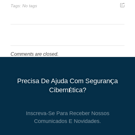
Tags: No tags
Comments are closed.
Precisa De Ajuda Com Seguran
A
Ç
Cibern
Tica?
É
Inscreva-Se Para Receber Nossos
Comunicados E Novidades.