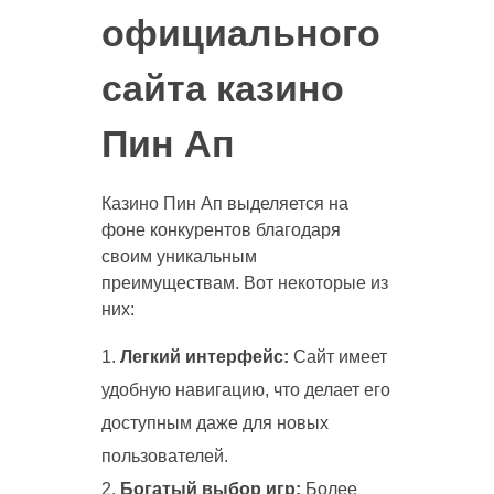
официального
сайта казино
Пин Ап
Казино Пин Ап выделяется на
фоне конкурентов благодаря
своим уникальным
преимуществам. Вот некоторые из
них:
Легкий интерфейс:
Сайт имеет
удобную навигацию, что делает его
доступным даже для новых
пользователей.
Богатый выбор игр:
Более