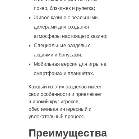
покер, блэкджек и рулетка;
Живое казино с реальными
дилерами для создания
атмосферы настоящего казино;
Специальные разделы с
акциями и бонусами;
Мобильная версия для игры на
смартфонах и планшетах.
Каждый из этих разделов имеет
свои особенности и привлекает
широкий круг игроков,
обеспечивая интересный и
увлекательный процесс.
Преимущества