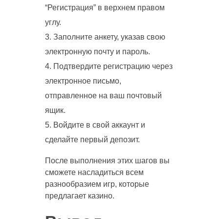
“Регистрация” в верхнем правом
углу.
Заполните анкету, указав свою
электронную почту и пароль.
Подтвердите регистрацию через
электронное письмо,
отправленное на ваш почтовый
ящик.
Войдите в свой аккаунт и
сделайте первый депозит.
После выполнения этих шагов вы
сможете насладиться всем
разнообразием игр, которые
предлагает казино.