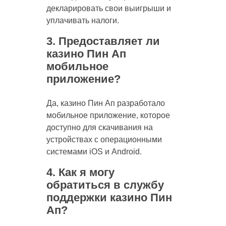
декларировать свои выигрыши и
уплачивать налоги.
3. Предоставляет ли
казино Пин Ап
мобильное
приложение?
Да, казино Пин Ап разработало
мобильное приложение, которое
доступно для скачивания на
устройствах с операционными
системами iOS и Android.
4. Как я могу
обратиться в службу
поддержки казино Пин
Ап?