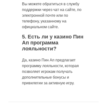
Вы можете обратиться в службу
поддержки через чат на сайте, по
электронной почте или по
телефону, указанному на
официальном сайте.
5. Есть ли у казино Пин
Ап программа
лояльности?
Да, казино Пин Ап предлагает
программу лояльности, которая
позволяет игрокам получать
дополнительные бонусы и
привилегии за активную игру.