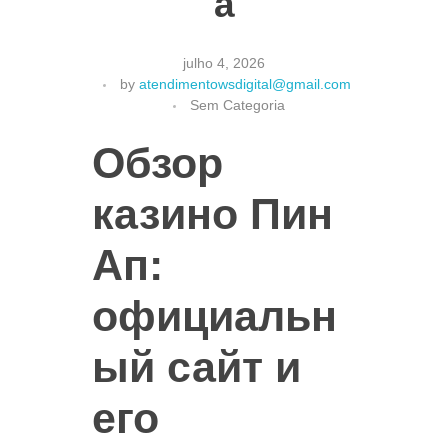
а
julho 4, 2026
by
atendimentowsdigital@gmail.com
Sem Categoria
Обзор
казино Пин
Ап:
официальн
ый сайт и
его