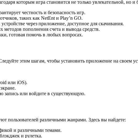
одаря которым игра становится не только увлекательной, но и б
антирует честность и безопасность игр.
тчиков, таких как NetEnt и Play’n GO.
устройстве через приложение, доступное для скачивания.
 методов пополнения счета и вывода средств.
ки, готовая помочь в любых вопросах.
Следуйте этим шагам, чтобы установить приложение на своем ус
id или iOS).
экране.
ую запись или войдите в существующую.
ют пользователей различными жанрами. Здесь вы найдете:
фикой и различными темами.
блэкджек и рулетка.