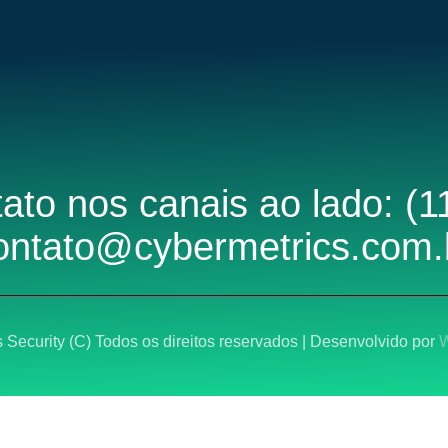
ato nos canais ao lado: (1
ontato@cybermetrics.com.
 Security (C) Todos os direitos reservados | Desenvolvido por
W