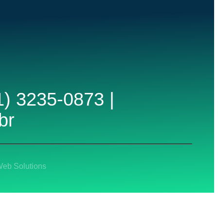
1) 3235-0873 |
br
eb Solutions