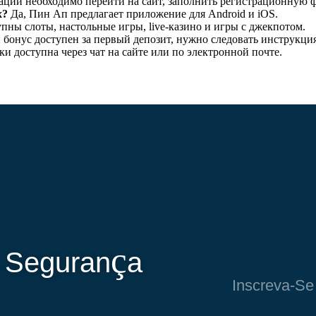
ации необходимо перейти на сайт, заполнить регистрационную ф
х?
Да, Пин Ап предлагает приложение для Android и iOS.
пны слоты, настольные игры, live-казино и игры с джекпотом.
онус доступен за первый депозит, нужно следовать инструкция
 доступна через чат на сайте или по электронной почте.
Ç
 Seguran
A
Inscreva-S