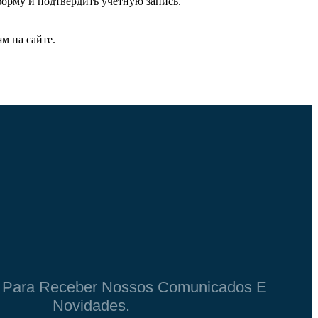
орму и подтвердить учетную запись.
м на сайте.
e Para Receber Nossos Comunicados E
Novidades.