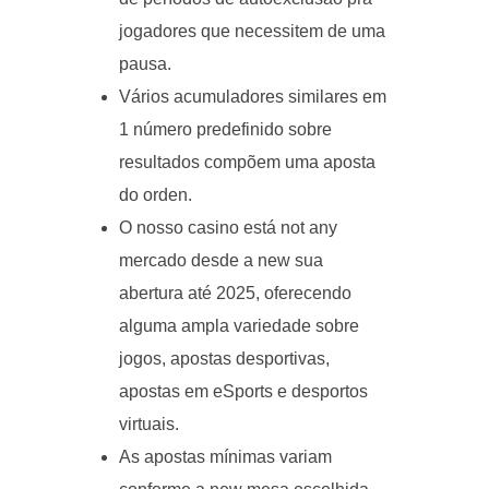
jogadores que necessitem de uma
pausa.
Vários acumuladores similares em
1 número predefinido sobre
resultados compõem uma aposta
do orden.
O nosso casino está not any
mercado desde a new sua
abertura até 2025, oferecendo
alguma ampla variedade sobre
jogos, apostas desportivas,
apostas em eSports e desportos
virtuais.
As apostas mínimas variam