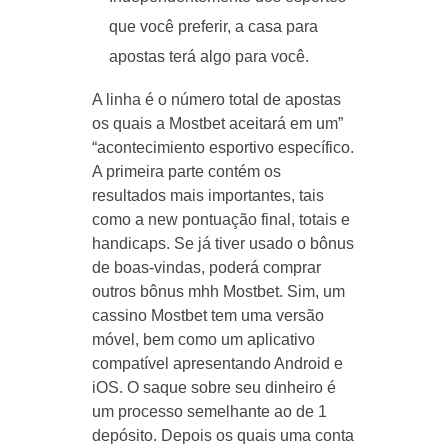
que você preferir, a casa para
apostas terá algo para você.
A linha é o número total de apostas
os quais a Mostbet aceitará em um”
“acontecimiento esportivo específico.
A primeira parte contém os
resultados mais importantes, tais
como a new pontuação final, totais e
handicaps. Se já tiver usado o bônus
de boas-vindas, poderá comprar
outros bônus mhh Mostbet. Sim, um
cassino Mostbet tem uma versão
móvel, bem como um aplicativo
compatível apresentando Android e
iOS. O saque sobre seu dinheiro é
um processo semelhante ao de 1
depósito. Depois os quais uma conta