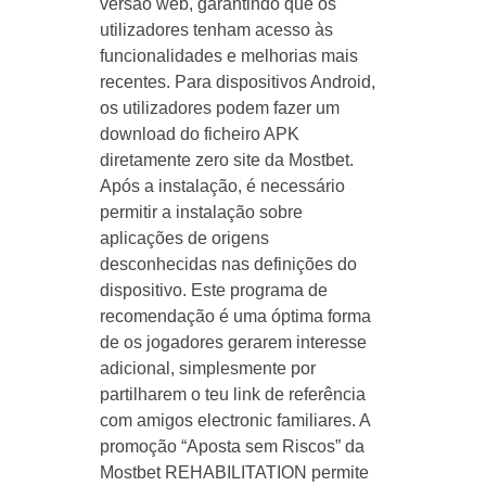
versão web, garantindo que os
utilizadores tenham acesso às
funcionalidades e melhorias mais
recentes. Para dispositivos Android,
os utilizadores podem fazer um
download do ficheiro APK
diretamente zero site da Mostbet.
Após a instalação, é necessário
permitir a instalação sobre
aplicações de origens
desconhecidas nas definições do
dispositivo. Este programa de
recomendação é uma óptima forma
de os jogadores gerarem interesse
adicional, simplesmente por
partilharem o teu link de referência
com amigos electronic familiares. A
promoção “Aposta sem Riscos” da
Mostbet REHABILITATION permite