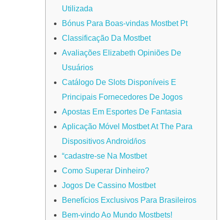
Utilizada
Bónus Para Boas-vindas Mostbet Pt
Classificação Da Mostbet
Avaliações Elizabeth Opiniões De
Usuários
Catálogo De Slots Disponíveis E
Principais Fornecedores De Jogos
Apostas Em Esportes De Fantasia
Aplicação Móvel Mostbet At The Para
Dispositivos Android/ios
“cadastre-se Na Mostbet
Como Superar Dinheiro?
Jogos De Cassino Mostbet
Benefícios Exclusivos Para Brasileiros
Bem-vindo Ao Mundo Mostbets!