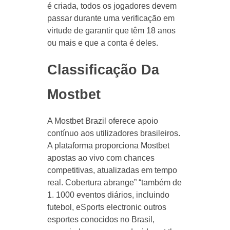
é criada, todos os jogadores devem
passar durante uma verificação em
virtude de garantir que têm 18 anos
ou mais e que a conta é deles.
Classificação Da
Mostbet
A Mostbet Brazil oferece apoio
contínuo aos utilizadores brasileiros.
A plataforma proporciona Mostbet
apostas ao vivo com chances
competitivas, atualizadas em tempo
real. Cobertura abrange” “também de
1. 1000 eventos diários, incluindo
futebol, eSports electronic outros
esportes conocidos no Brasil,