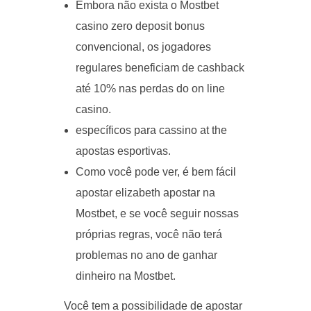
Embora não exista o Mostbet
casino zero deposit bonus
convencional, os jogadores
regulares beneficiam de cashback
até 10% nas perdas do on line
casino.
específicos para cassino at the
apostas esportivas.
Como você pode ver, é bem fácil
apostar elizabeth apostar na
Mostbet, e se você seguir nossas
próprias regras, você não terá
problemas no ano de ganhar
dinheiro na Mostbet.
Você tem a possibilidade de apostar