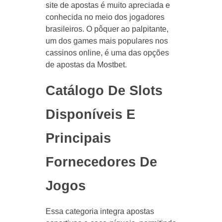
site de apostas é muito apreciada e
conhecida no meio dos jogadores
brasileiros. O pôquer ao palpitante,
um dos games mais populares nos
cassinos online, é uma das opções
de apostas da Mostbet.
Catálogo De Slots
Disponíveis E
Principais
Fornecedores De
Jogos
Essa categoria integra apostas