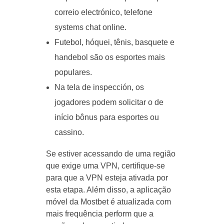
correio electrónico, telefone
systems chat online.
Futebol, hóquei, tênis, basquete e
handebol são os esportes mais
populares.
Na tela de inspección, os
jogadores podem solicitar o de
início bônus para esportes ou
cassino.
Se estiver acessando de uma região
que exige uma VPN, certifique-se
para que a VPN esteja ativada por
esta etapa. Além disso, a aplicação
móvel da Mostbet é atualizada com
mais frequência perform que a