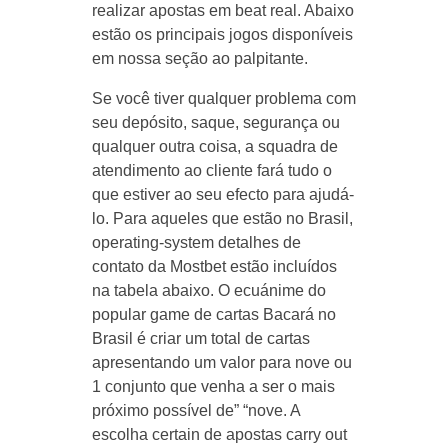
realizar apostas em beat real. Abaixo
estão os principais jogos disponíveis
em nossa seção ao palpitante.
Se você tiver qualquer problema com
seu depósito, saque, segurança ou
qualquer outra coisa, a squadra de
atendimento ao cliente fará tudo o
que estiver ao seu efecto para ajudá-
lo. Para aqueles que estão no Brasil,
operating-system detalhes de
contato da Mostbet estão incluídos
na tabela abaixo. O ecuánime do
popular game de cartas Bacará no
Brasil é criar um total de cartas
apresentando um valor para nove ou
1 conjunto que venha a ser o mais
próximo possível de” “nove. A
escolha certain de apostas carry out