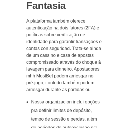
Fantasia
A plataforma também oferece
autenticação na dois fatores (2FA) e
políticas sobre verificação de
identidade para garantir transações e
contas con seguridad. Trata-se ainda
de um cassino e casa de apostas
compromissado através do choque à
lavagem para dinheiro. Apostadores
mhh MostBet podem arriesgar no
pré-jogo, contudo também podem
arriesgar durante as partidas ou
Nossa organizacion inclui opções
pra definir limites de depósito,
tempo de sessão e perdas, além
de períodos de autoexclusão pra