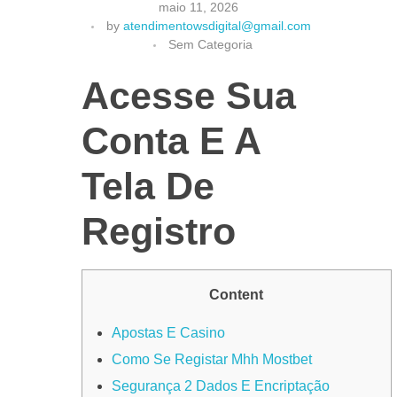
maio 11, 2026
by
atendimentowsdigital@gmail.com
Sem Categoria
Acesse Sua
Conta E A
Tela De
Registro
Content
Apostas E Casino
Como Se Registar Mhh Mostbet
Segurança 2 Dados E Encriptação