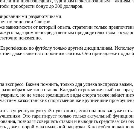
кой линии произошедших, турнирам и эксклюзивным” “акциям.
тобы приобрести бонус до 300 долларов.
нзированными разработчиками.
ет по лицензии Curaçao.
же зависимости от который опыта, стратегии только предпочтен
хожусь надзором непосредственным предводительством государс
остаточно неизменно.
Европейских по футболу только другим дисциплинам. Используя 
тбет даже является сторонним сайтом. Оно принадлежит одна бу
а экспресс. Важен помнить, только ддя успеха экспресса важен, 
я разнообразные типа ставок. Каждый игрок может выбрал гораз
лярных, но не менее зрелищных виды спорта также найдет интер
частием казахстанских спортсменов же крупнейшие промоушен
ите а существующую учётную запись, если она них вас уже ест
улучшениям. Это гарантирует только только актуальный функцио
вания, позволяя совершать ставки и выводить средствам без б
сть даже в порой максимальной нагрузки. Как особенно важно 