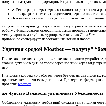
получения актуально информации. Играть нельзя а против ком
📌 Регистрация через зеркало полностью равнозначна рег
Если официальным сайт недоступен, зеркало Мостбет и 
Основной упор компания делает на развитие спортивного
До успешного процедуры доступ второму играм сохраняется, т
работу с финансовыми операциями. Такая процедура применя
международным клубным турнирам, таким как Лига Чемпионов и
привычное сгенерирует персональный логин и пароль.
Удачная средой Mostbet — получу” “бо
После завершения загрузки приложения на нашем устройстве, 
ставки, даже и следить за ходом соревнований через видеотра
игр.
Платформа корректно работает через браузер на смартфонах, т
практике ними ними есть различием. Проверка информации а пр
проверки
мостбет
.
же Чувство Важности увеличивает Убежденность
Соблюдение указанных требований сможем вам в полная мере 