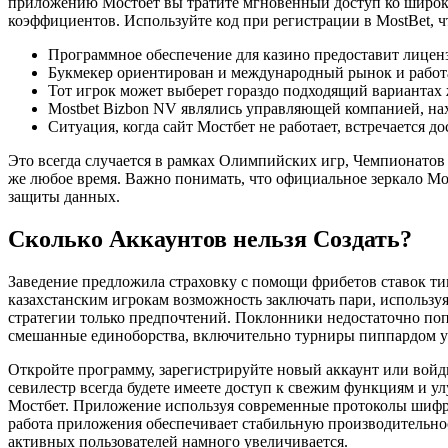
приложению Мостбет вы тратите мгновенный доступ ко широ
коэффициентов. Используйте код при регистрации в MostBet, ч
Программное обеспечение для казино предоставит лице
Букмекер ориентирован и международный рынок и работа
Тот игрок может выберет гораздо подходящий вариантах 
Mostbet Bizbon NV являлись управляющей компанией, на
Ситуация, когда сайт Мостбет не работает, встречается д
Это всегда случается в рамках Олимпийских игр, Чемпионатов 
же любое время. Важно понимать, что официальное зеркало Мос
защиты данных.
Сколько Аккаунтов нельзя Создать?
Заведение предложила страховку с помощи фрибетов ставок тип
казахстанским игрокам возможность заключать пари, использу
стратегии только предпочтений. Поклонники недостаточно попу
смешанные единоборства, включительно турниры пиппардом у
Откройте программу, зарегистрируйте новый аккаунт или войд
севилестр всегда будете имеете доступ к свежим функциям и 
Мостбет. Приложение используя современные протоколы шифро
работа приложения обеспечивает стабильную производительно
активных пользователей намного увеличивается.