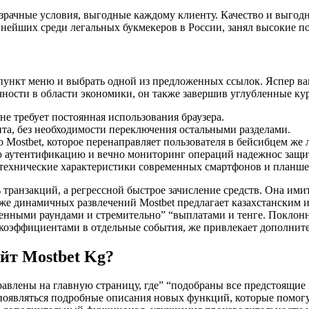
рачные условия, выгодные каждому клиенту. Качество и выгодно
внейших среди легальных букмекеров в России, занял высокие п
 пункт меню и выбрать одной из предложенных ссылок. Яспер в
ности в области экономики, он также завершив углубленные ку
е требует постоянная использования браузера.
нта, без необходимости переключения остальными разделами.
 Mostbet, которое перенаправляет пользователя в бейсибцем же
ю аутентификацию и вечно мониторинг операций надежнос защ
 технические характеристики современных смартфонов и планше
транзакций, а регрессной быстрое зачисление средств. Она имит
же динамичных развлечений Mostbet предлагает казахстанским и
ными раундами и стремительно” “выплатами и тенге. Поклонник
коэффициентами в отдельные события, же привлекает дополнит
йт Mostbet Kg?
равлены на главную страницу, где” “подобраны все предстоящие 
 появляться подробные описания новых функций, которые помог