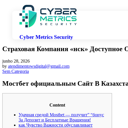
Cyber Metrics Security
Страховая Компания «нск» Доступное 
junho 28, 2026
by
atendimentowsdigital@gmail.com
Sem Categoria
Мостбет официальным Сайт В Казахстан
Content
Удачная средой Mostbet — получит” “бонус
За Депозит и Бесплатные Вращения!
как Чувство Важности обуславливает