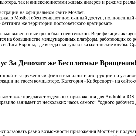
пьютера, так и аннексионистами живых дилеров и режиме реаль
истрации на официальном сайте Mostbet.
зеркало Mostbet обеспечивают постоянный доступ, полноценный 
 беттинга же территории постсоветского вратировать.
олько вывести выигрыш было невозможно. Верификация аккаунта
ется на большинстве международных платформ, работающих со 
 Лига Европы, где всегда выступают казахстанские клубы. Сраз
нус За Депозит же Бесплатные Вращения
откройте загруженный файл и выполните инструкции по установк
нсляции на твоем компьютере. Категория «Киберспорт» на сайте
олько также предлагает отдельных приложения для Android и iO
авило занимает от нескольких часов самого” “одного рабочего 
использовать равно возможности приложения Мостбет и получа